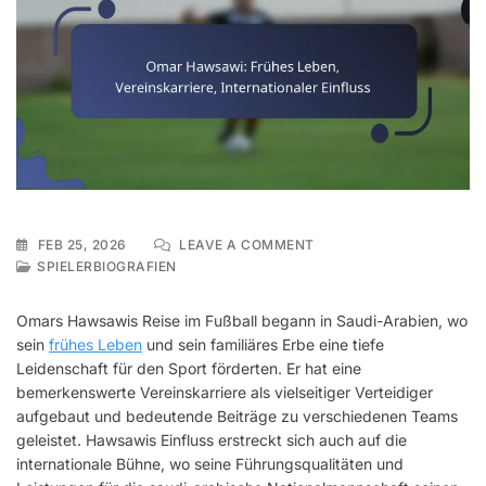
ON
FEB 25, 2026
LEAVE A COMMENT
OMAR
SPIELERBIOGRAFIEN
HAWSAWI:
FRÜHES
Omars Hawsawis Reise im Fußball begann in Saudi-Arabien, wo
LEBEN,
sein
frühes Leben
und sein familiäres Erbe eine tiefe
VEREINSKARRIERE,
Leidenschaft für den Sport förderten. Er hat eine
INTERNATIONALER
EINFLUSS
bemerkenswerte Vereinskarriere als vielseitiger Verteidiger
aufgebaut und bedeutende Beiträge zu verschiedenen Teams
geleistet. Hawsawis Einfluss erstreckt sich auch auf die
internationale Bühne, wo seine Führungsqualitäten und