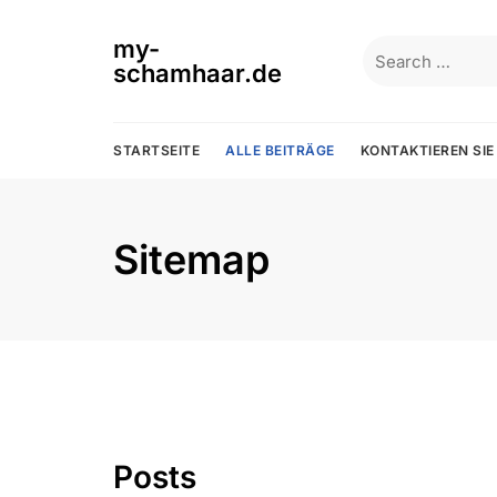
Skip
to
my-
Search
content
schamhaar.de
for:
STARTSEITE
ALLE BEITRÄGE
KONTAKTIEREN SIE
Sitemap
Posts