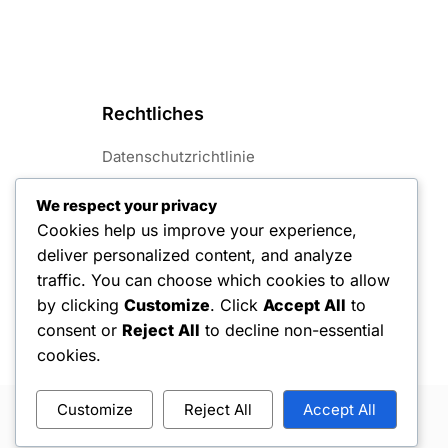
Rechtliches
Datenschutzrichtlinie
Allgemeine Geschäftsbedingungen
We respect your privacy
Cookies help us improve your experience,
Über
deliver personalized content, and analyze
Kontaktieren Sie uns
traffic. You can choose which cookies to allow
by clicking
Customize
. Click
Accept All
to
Cookies und Tracking
consent or
Reject All
to decline non-essential
cookies.
Customize
Reject All
Accept All