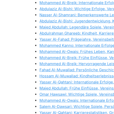
Mohammed Al-Breik: Internationale Erfolg
Abdulaziz Al-Bishi: Wichtige Erfolge, Ver
Nasser Al-Shamrani: Bemerkenswerte Le
Abdulaziz Al-Bishi: Jugendentwicklung, 
Majed Abdullah: Legendäre Spiele, Verein
Abdulrahman Ghareeb: Kindheit, Karrier
Yasser Al-Fahad: Prägejahre, Vereinsbei
Mohammed Kanno: Internationale Erfolge
Mohammed Al-Owais: Frühes Leben, Karri
Mohammed Al-Breik: Frühe Einflüsse, Ver
Mohammed Al-Breik: Hervorragende Leistu
Fahad Al-Muwallad: Persönliche Geschi
Hossam Al-Muwallad: Kindheitserlebnisse
Yasser Al-Qahtani: Internationale Erfolge
Majed Abdullah: Frühe Einflüsse, Verein
Omar Hawsawi: Wichtige Spiele, Vereins
Mohammed Al-Owais: Internationale Erfol
Salem Al-Dawsari: Wichtige Spiele, Per
Yasser Al-Qahtani: Karrierestatistiken, 