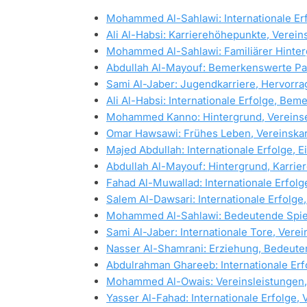
Mohammed Al-Sahlawi: Internationale Erf
Ali Al-Habsi: Karrierehöhepunkte, Vereins
Mohammed Al-Sahlawi: Familiärer Hinter
Abdullah Al-Mayouf: Bemerkenswerte Par
Sami Al-Jaber: Jugendkarriere, Hervorra
Ali Al-Habsi: Internationale Erfolge, Be
Mohammed Kanno: Hintergrund, Vereinserf
Omar Hawsawi: Frühes Leben, Vereinskarri
Majed Abdullah: Internationale Erfolge, 
Abdullah Al-Mayouf: Hintergrund, Karrier
Fahad Al-Muwallad: Internationale Erfolg
Salem Al-Dawsari: Internationale Erfolge
Mohammed Al-Sahlawi: Bedeutende Spiel
Sami Al-Jaber: Internationale Tore, Verei
Nasser Al-Shamrani: Erziehung, Bedeute
Abdulrahman Ghareeb: Internationale Erf
Mohammed Al-Owais: Vereinsleistungen,
Yasser Al-Fahad: Internationale Erfolge, 